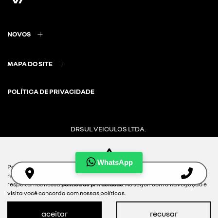
NOVOS
MAPA DO SITE
POLÍTICA DE PRIVACIDADE
DRSUL VEICULOS LTDA.
CNPJ: 02.847.681/0015-59
WhatsApp
Para otimizar sua experiência durante a navegação, fazemos uso de
nossa política de cookies e para proteger seus dados pessoais
Desacelere. Seu bem maior é a vida.
respeitamos nossa
política de privacidade
. Ao seguir com a navegação e
visita você concorda com nossas políticas.
aceitar
recusar