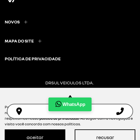
NOVOS
MAPA DO SITE
POLÍTICA DE PRIVACIDADE
DRSUL VEICULOS LTDA.
CNPJ: 02.847.681/0016-30
WhatsApp
Para otimizar sua experiência durante a navegação, fazemos uso de
nossa política de cookies e para proteger seus dados pessoais
Desacelere. Seu bem maior é a vida.
respeitamos nossa
política de privacidade
. Ao seguir com a navegação e
visita você concorda com nossas políticas.
aceitar
recusar