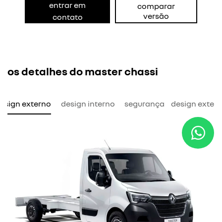
entrar em
comparar
versão
contato
os detalhes do master chassi
esign externo
design interno
segurança
design exter