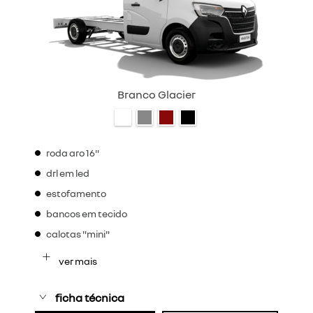
Branco Glacier
roda aro 16"
drl em led
estofamento
bancos em tecido
calotas "mini"
ver mais
ficha técnica