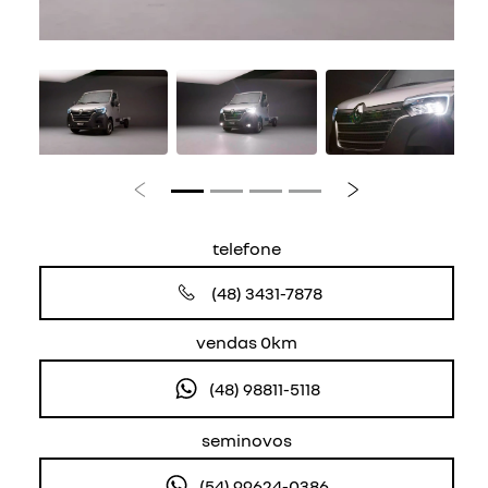
Anterior
Próximo
telefone
(48) 3431-7878
vendas 0km
(48) 98811-5118
seminovos
(54) 99624-0386