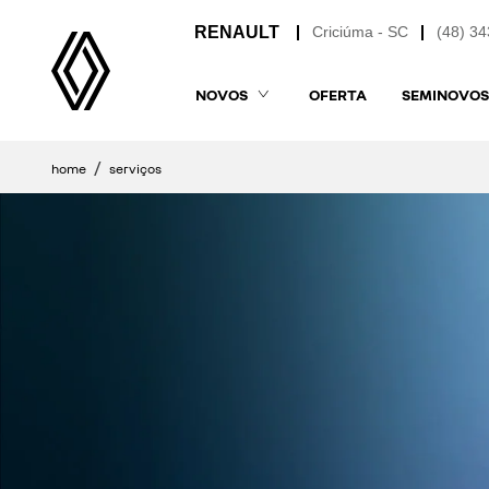
Criciúma - SC
(48) 3
NOVOS
OFERTA
SEMINOVOS
home
serviços