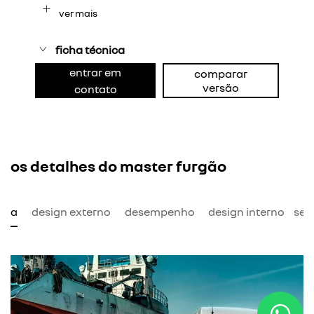
ver mais
ficha técnica
entrar em
comparar
versão
contato
os detalhes do master furgão
mia
design externo
desempenho
design interno
seg