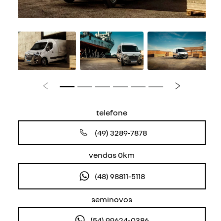
Anterior
Próximo
telefone
(49) 3289-7878
vendas 0km
(48) 98811-5118
seminovos
(54) 99624-0386