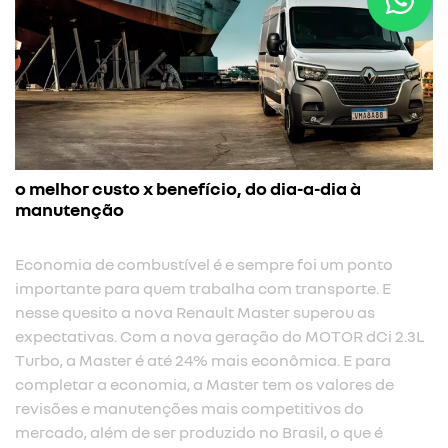
o melhor custo x benefício, do dia-a-dia à
manutenção
Economia de combustível é e sempre foi um ponto
importante para quem trabalha com transporte. E
nesse quesito a nova Renault Master superou as
expectativas. Com a nova geração do MOTOR dCi 2.3L
Turbo, a Master é até 24% mais econômica. E para
completar a economia, a Master tem os valores de
revisões e manutenções mais competitivos do
mercado, além de ser produzido no Brasil, o que é