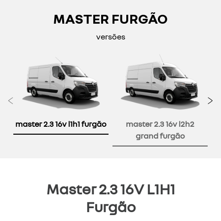
MASTER FURGÃO
versões
Anterior
P
master 2.3 16v l1h1 furgão
master 2.3 16v l2h2
grand furgão
Master 2.3 16V L1H1
Furgão