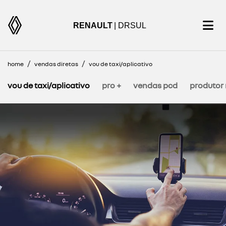
RENAULT
| DRSUL
home
vendas diretas
vou de taxi/aplicativo
vou de taxi/aplicativo
pro +
vendas pcd
produtor 