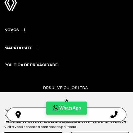
NOVOS
MAPA DO SITE
POLÍTICA DE PRIVACIDADE
DRSUL VEICULOS LTDA.
CNPJ: 02.847.681/0017-10
WhatsApp
Para otimizar sua experiência durante a navegação, fazemos uso de
nossa política de cookies e para proteger seus dados pessoais
Desacelere. Seu bem maior é a vida.
respeitamos nossa
política de privacidade
. Ao seguir com a navegação e
visita você concorda com nossas políticas.