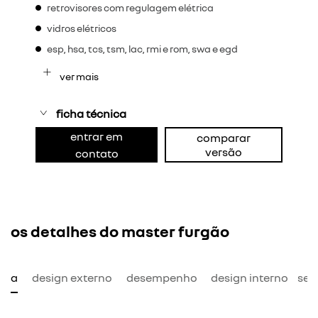
retrovisores com regulagem elétrica
vidros elétricos
esp, hsa, tcs, tsm, lac, rmi e rom, swa e egd
ver mais
ficha técnica
entrar em
comparar
versão
contato
os detalhes do master furgão
mia
design externo
desempenho
design interno
seg