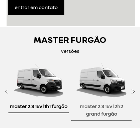
entrar em contato
MASTER FURGÃO
versões
Anterior
P
master 2.3 16v l1h1 furgão
master 2.3 16v l2h2
grand furgão