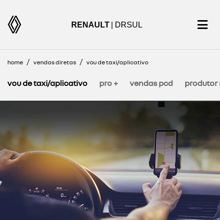
RENAULT
| DRSUL
home
vendas diretas
vou de taxi/aplicativo
vou de taxi/aplicativo
pro +
vendas pcd
produtor 