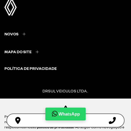
NOVOS
MAPA DO SITE
POLÍTICA DE PRIVACIDADE
DRSUL VEICULOS LTDA.
CNPJ: 02.847.681/0014-78
WhatsApp
Para otimizar sua experiência durante a navegação, fazemos uso de
nossa política de cookies e para proteger seus dados pessoais
Desacelere. Seu bem maior é a vida.
respeitamos nossa
política de privacidade
. Ao seguir com a navegação e