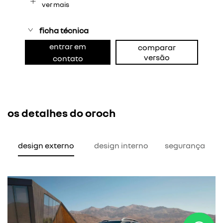
ver mais
ficha técnica
entrar em
comparar
versão
contato
os detalhes do oroch
design externo
design interno
segurança