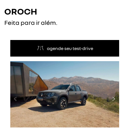
OROCH
Feita para ir além.
agende seu test-drive
Anterior
Próxi