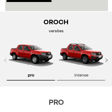
OROCH
versões
Anterior
P
pro
intense
PRO