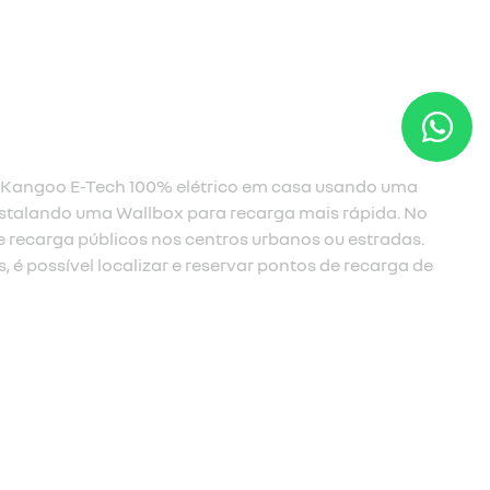
câmbio com três níveis de regeneração
O modo B1 é um modo regenerativo limitado, ideal
vias rápidas. Com o B2, você tem uma sensação 
um carro à combustão. Já o B3, o nível máximo 
aproveitar melhor os engarrafamentos e trechos 