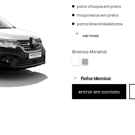
para-choque em preto
maçanetas em preto
porta lateral deslizante
ver mais
Branco Mineral
ficha técnica
entrar em contato