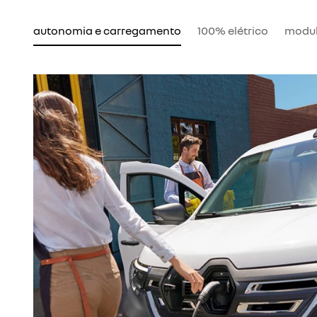
autonomia e carregamento
100% elétrico
modul
 E-Tech 100% elétrico em casa usando uma
 uma Wallbox para recarga mais rápida. No
ga públicos nos centros urbanos ou estradas.
el localizar e reservar pontos de recarga de