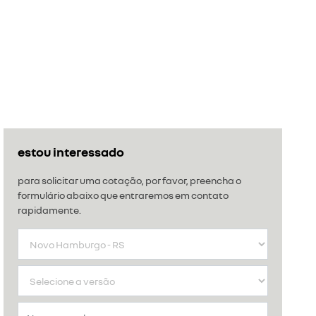
estou interessado
para solicitar uma cotação, por favor, preencha o
formulário abaixo que entraremos em contato
rapidamente.