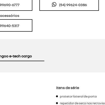
) 99690-6777
(54) 99624-0386
 acessórios
) 99640-5317
ngoo e-tech cargo
itens de série
protetor lateral de porta
repetidor de seta nos retrovis