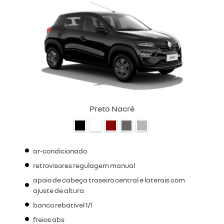
Preto Nacré
ar-condicionado
retrovisores regulagem manual
apoio de cabeça traseiro central e laterais com
ajuste de altura
banco rebatível 1/1
freios abs