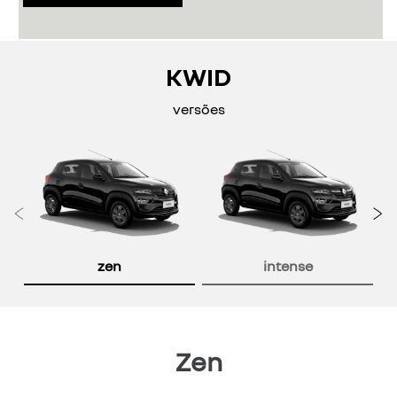
KWID
versões
Anterior
P
zen
intense
Zen