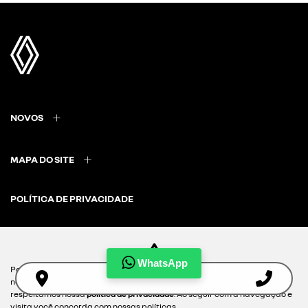
NOVOS
MAPA DO SITE
POLÍTICA DE PRIVACIDADE
DRSUL VEÍCULOS LTDA
CNPJ: 02.847.681/0012-06
WhatsApp
Para otimizar sua experiência durante a navegação, fazemos uso de
nossa política de cookies e para proteger seus dados pessoais
respeitamos nossa
política de privacidade
. Ao seguir com a navegação e
Desacelere. Seu bem maior é a vida.
visita você concorda com nossas políticas.