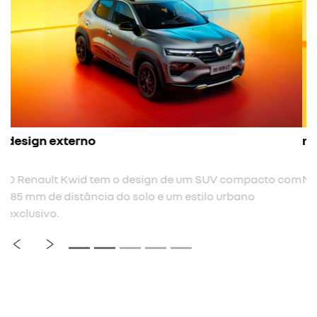
nova cor
Nova cor de carroceria cinza cassiopée.
previous
next
Próximo
Rodas