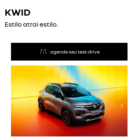
KWID
Estilo atrai estilo.
agende seu test-drive
Anterior
Próxi