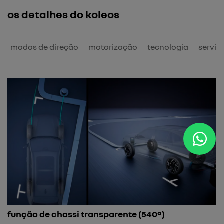
os detalhes do koleos
o
modos de direção
motorização
tecnologia
serviç
a
função de chassi transparente (540º)
E