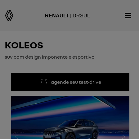
RENAULT
| DRSUL
KOLEOS
suv com design imponente e esportivo
agende seu test-drive
Anterior
Próxi