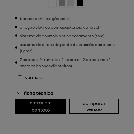
bancos com fixação isofix •
direção elétrica com assistência variável •
sistema de controle anticapotamento (rom) •
sistema de alerta de perda de pressão dos pneus
(tpms) •
7 airbags (2 frontais + 2 laterais + 2 de cortina + 1
entre os bancos dianteiros) •
ver mais
ficha técnica
entrar em
comparar
versão
contato