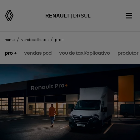
RENAULT
| DRSUL
home
vendas diretas
pro +
pro +
vendas pcd
vou de taxi/aplicativo
produtor 