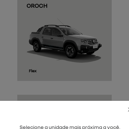
OROCH
Flex
KANGOO
Selecione a unidade mais próxima a você.