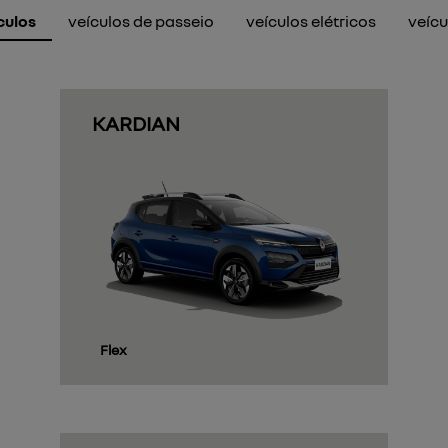
culos
veículos de passeio
veículos elétricos
veícu
KARDIAN
Flex