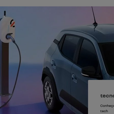
tecno
Conheça 
tech