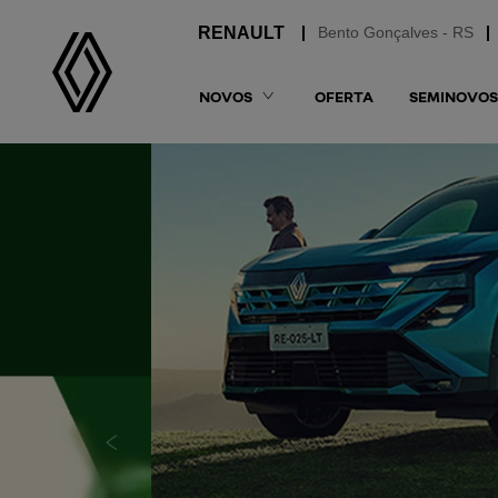
Bento Gonçalves - RS
NOVOS
OFERTA
SEMINOVOS
templates.template-01.components.carousel.t