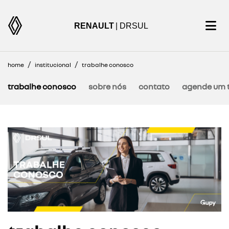
RENAULT
| DRSUL
home
institucional
trabalhe conosco
trabalhe conosco
sobre nós
contato
agende um t