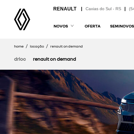
Caxias do Sul - RS
(5
NOVOS
OFERTA
SEMINOVOS
home
locação
renault on demand
drloc
renault on demand