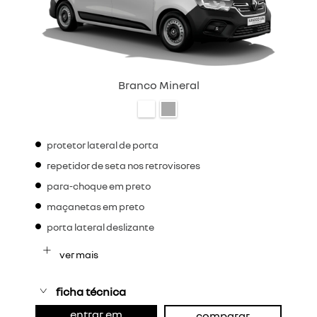
Branco Mineral
protetor lateral de porta
repetidor de seta nos retrovisores
para-choque em preto
maçanetas em preto
porta lateral deslizante
ver mais
ficha técnica
entrar em
comparar