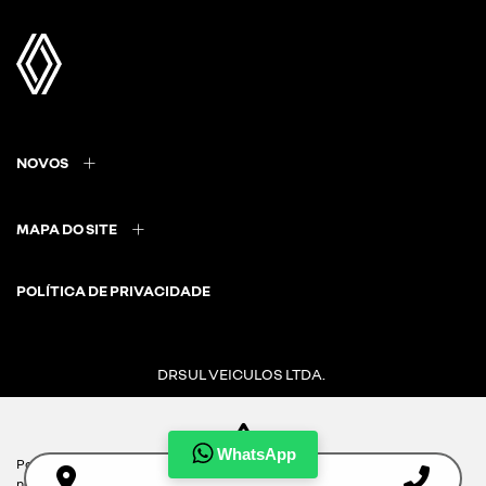
NOVOS
MAPA DO SITE
POLÍTICA DE PRIVACIDADE
DRSUL VEICULOS LTDA.
CNPJ: 02.847.681/0001-53
WhatsApp
Para otimizar sua experiência durante a navegação, fazemos uso de
nossa política de cookies e para proteger seus dados pessoais