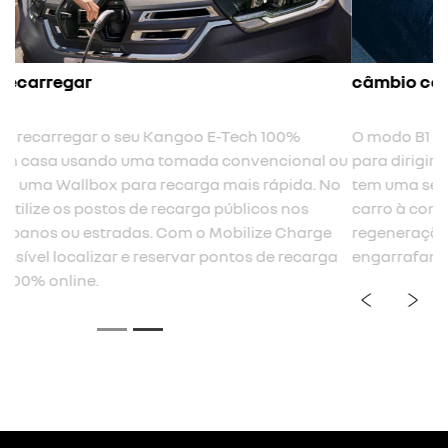
câmbio com três níveis de regeneração
O modo B1 é um modo regenerativo limitado, ideal para
ou
para dirigir em rodovias e vias rápidas. Com o B2, você
o
tem uma sensação equivalente ao freio motor de um
carro à combustão. Já o B3, o nível máximo de
regeneração, é pensado para aproveitar melhor os
a
engarrafamentos e trechos de serra.
previous
next