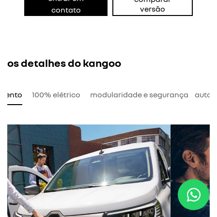
versão
contato
os detalhes do kangoo
amento
100% elétrico
modularidade e segurança
auton