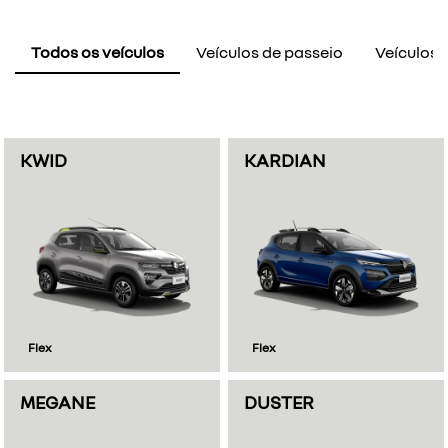
Todos os veículos
Veículos de passeio
Veículos E
KWID
KARDIAN
Flex
Flex
MEGANE
DUSTER