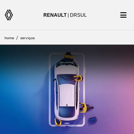
RENAULT
| DRSUL
home
serviços