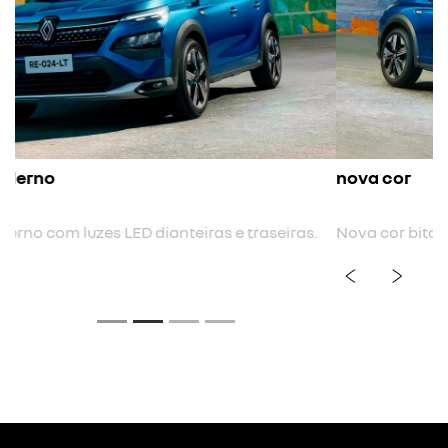
nova cor
Nova cor biton.
previous
next
Próximo
Rodas de liga leve 17"