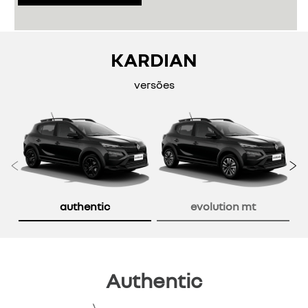
KARDIAN
versões
Anterior
P
authentic
evolution mt
Authentic