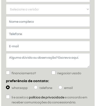
financiamento?
negociar usado
preferência de contato:
whatsapp
telefone
email
li e aceito a
política de privacidade
e concordo em
receber comunicações da concessionária.