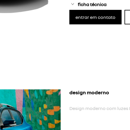
ficha técnica
entrar em contato
nova cor
Nova cor biton.