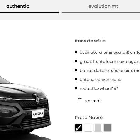
authentic
evolution mt
itens de série
assinatura luminosa (drl) em l
grade frontal com novo logo re
barras de teto funcionais e m
antena convencional
rodas flexwheel 16"
ver mais
Preto Nacré