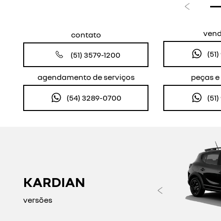
Anterior
ven
contato
(51
(51) 3579-1200
agendamento de serviços
peças e
(54) 3289-0700
(51
KARDIAN
Anteri
versões