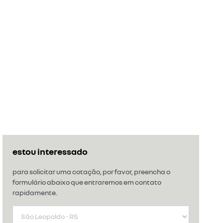
estou interessado
para solicitar uma cotação, por favor, preencha o
formulário abaixo que entraremos em contato
rapidamente.