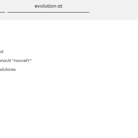
evolution at
ed
nault "nouvel'r"
odulares