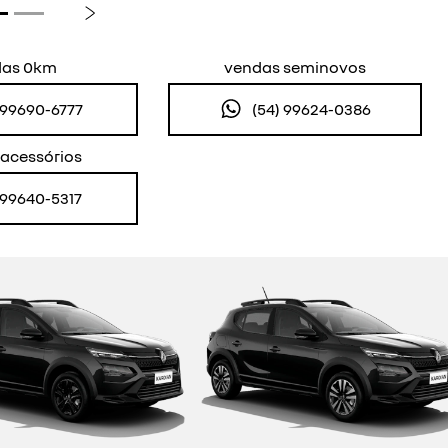
Próximo
das 0km
vendas seminovos
) 99690-6777
(54) 99624-0386
 acessórios
) 99640-5317
or