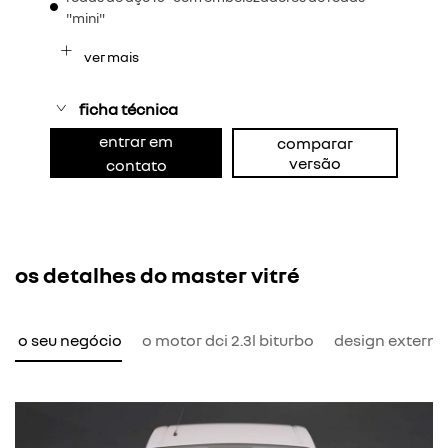
"mini"
ver mais
ficha técnica
entrar em
comparar
versão
contato
os detalhes do master vitré
ra o seu negócio
o motor dci 2.3l biturbo
design externo