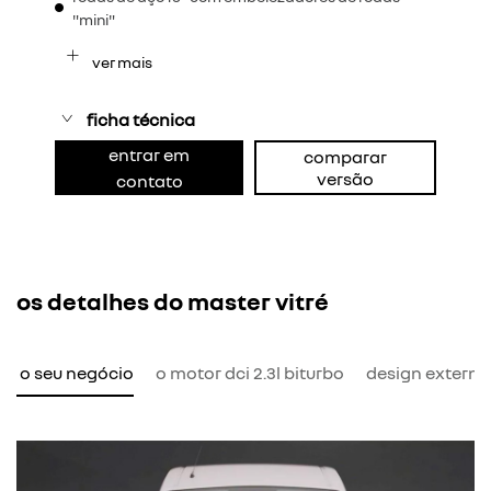
"mini"
ver mais
ficha técnica
entrar em
comparar
versão
contato
os detalhes do master vitré
ra o seu negócio
o motor dci 2.3l biturbo
design externo