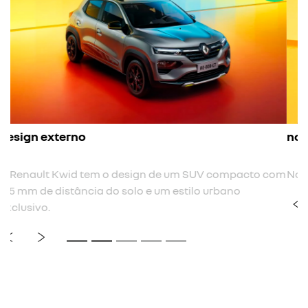
nova cor
Nova cor de carroceria cinza cassiopée.
previous
next
Próximo
Rodas