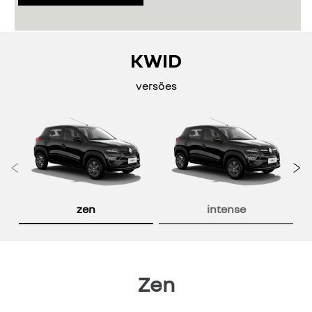
KWID
versões
Anterior
P
zen
intense
Zen