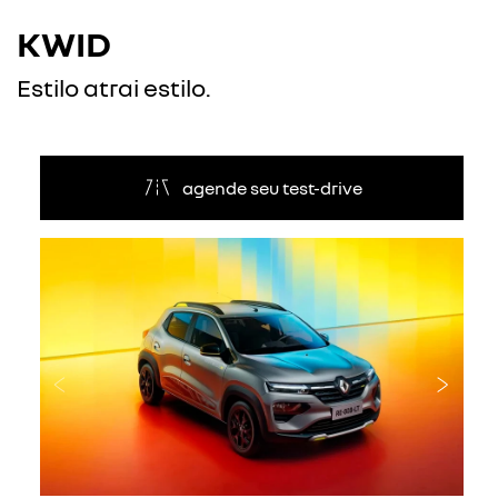
KWID
Estilo atrai estilo.
agende seu test-drive
Anterior
Próxi