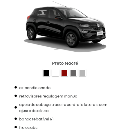
Preto Nacré
ar-condicionado
retrovisores regulagem manual
apoio de cabeça traseiro central e laterais com
ajuste de altura
banco rebatível 1/1
freios abs