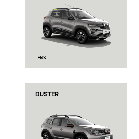
tecnologia E-tech 100%
elétrico
Conheça os modelos elétricos, equipados
com tecnologia E-tech
saiba mais