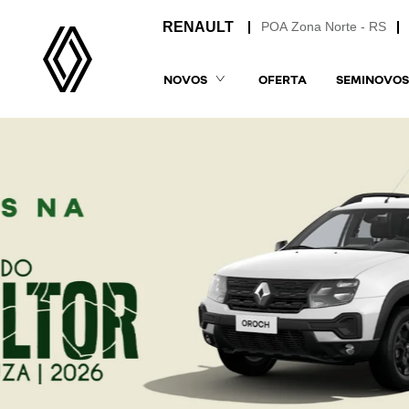
POA Zona Norte - RS
NOVOS
OFERTA
SEMINOVOS
templates.template-01.components.carousel.t