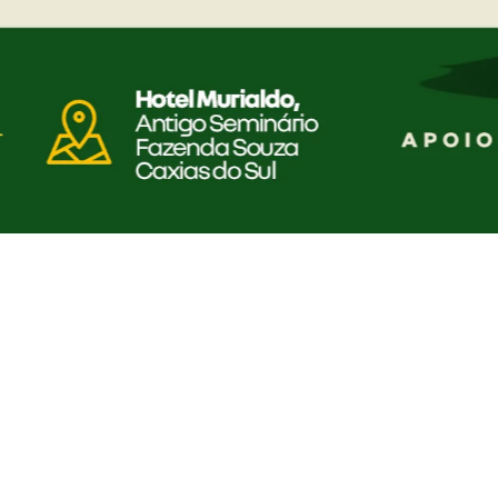
nossos modelos
todos os veí