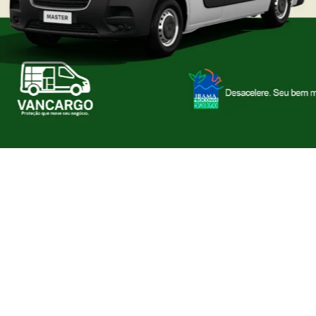
culos
veículos de passeio
veículos elétricos
veícu