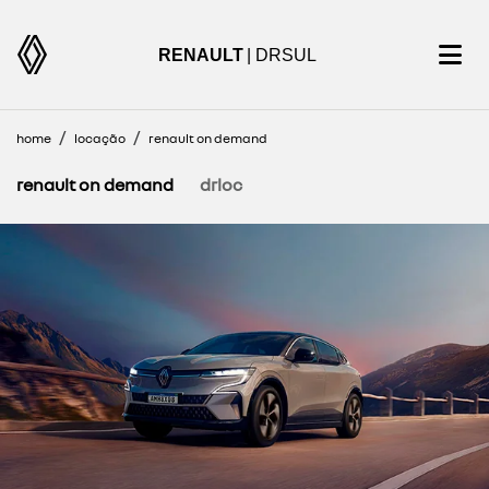
RENAULT
| DRSUL
home
locação
renault on demand
renault on demand
drloc