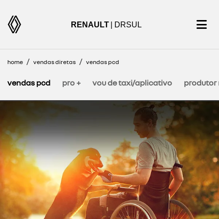
RENAULT
| DRSUL
home
vendas diretas
vendas pcd
vendas pcd
pro +
vou de taxi/aplicativo
produtor 