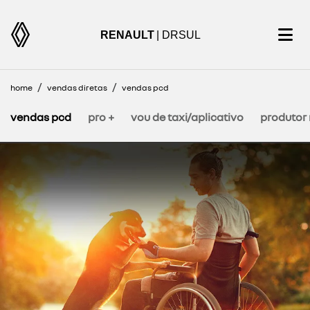
RENAULT
| DRSUL
home
vendas diretas
vendas pcd
vendas pcd
pro +
vou de taxi/aplicativo
produtor 