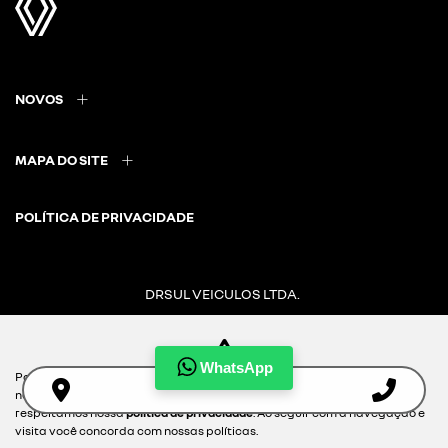
NOVOS
MAPA DO SITE
POLÍTICA DE PRIVACIDADE
DRSUL VEICULOS LTDA.
CNPJ: 02.847.681/0007-49
WhatsApp
Para otimizar sua experiência durante a navegação, fazemos uso de
nossa política de cookies e para proteger seus dados pessoais
Desacelere. Seu bem maior é a vida.
respeitamos nossa
política de privacidade
. Ao seguir com a navegação e
visita você concorda com nossas políticas.