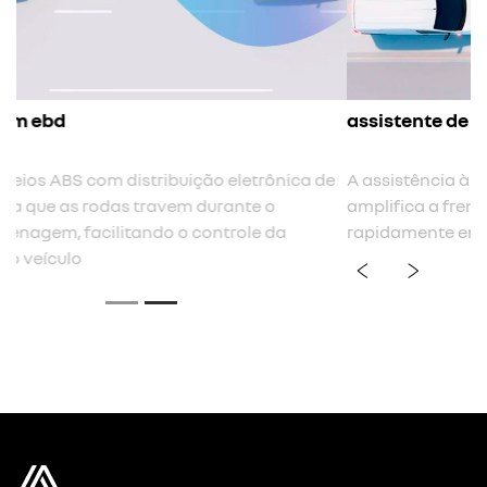
assistente de frenagem de emergência (afu)
A assistência à frenagem de emergência é acionado e
amplifica a frenagem quando o motorista passa muito
rapidamente entre o acelerador e o pedal do freio
previous
next
Próximo
Freios ABS com EBD