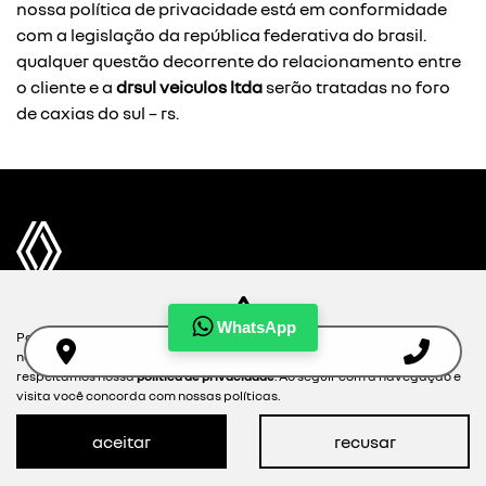
nossa política de privacidade está em conformidade
com a legislação da república federativa do brasil.
qualquer questão decorrente do relacionamento entre
o cliente e a
drsul veiculos ltda
serão tratadas no foro
de caxias do sul – rs.
WhatsApp
Para otimizar sua experiência durante a navegação, fazemos uso de
NOVOS
nossa política de cookies e para proteger seus dados pessoais
respeitamos nossa
política de privacidade
. Ao seguir com a navegação e
visita você concorda com nossas políticas.
MAPA DO SITE
aceitar
recusar
POLÍTICA DE PRIVACIDADE