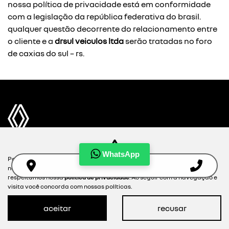
nossa política de privacidade está em conformidade
com a legislação da república federativa do brasil.
qualquer questão decorrente do relacionamento entre
o cliente e a
drsul veiculos ltda
serão tratadas no foro
de caxias do sul – rs.
WhatsApp
Para otimizar sua experiência durante a navegação, fazemos uso de
NOVOS
nossa política de cookies e para proteger seus dados pessoais
respeitamos nossa
política de privacidade
. Ao seguir com a navegação e
visita você concorda com nossas políticas.
MAPA DO SITE
aceitar
recusar
POLÍTICA DE PRIVACIDADE