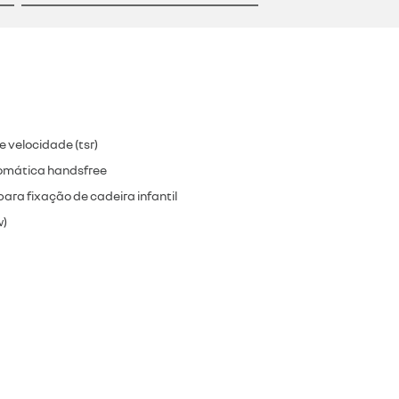
 velocidade (tsr)
omática handsfree
para fixação de cadeira infantil
w)