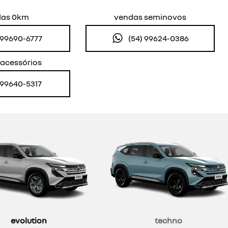
das 0km
vendas seminovos
) 99690-6777
(54) 99624-0386
 acessórios
) 99640-5317
evolution
techno