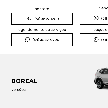
ven
contato
(51
(51) 3579-1200
agendamento de serviços
peças e
(54) 3289-0700
(51
BOREAL
versões