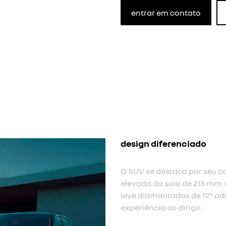
entrar em contato
assinatura luminosa em f
Assinatura luminosa em ful