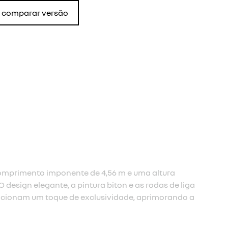
comparar versão
ull led
l LED com sequências de boas-vindas e despedida.