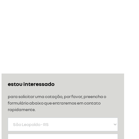
estou interessado
para solicitar uma cotação, por favor, preencha o
formulário abaixo que entraremos em contato
rapidamente.