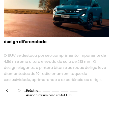
assinatura luminosa em f
Assinatura luminosa em fu
boas-vindas e despedida.
seu comprimento imponente de
evada do solo de 213 mm. O
ra biton e as rodas de liga leve
previous
next
icionam um toque de
ndo a experiência ao dirigir.