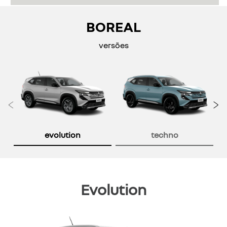
BOREAL
versões
Anterior
P
evolution
techno
Evolution