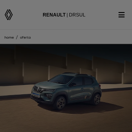
RENAULT
| DRSUL
home
oferta