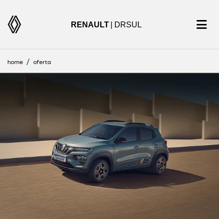
RENAULT
| DRSUL
home
oferta