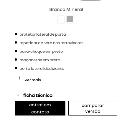
Branco Mineral
protetor lateral de porta
repetidor de seta nos retrovisores
para-choque em preto
maçanetas em preto
porta lateral deslizante
ver mais
ficha técnica
entrar em
comparar
versão
contato