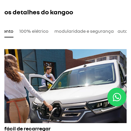
os detalhes do kangoo
amento
100% elétrico
modularidade e segurança
auton
c
fácil de recarregar
O