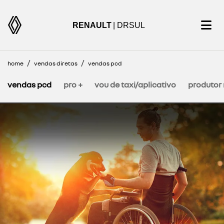
RENAULT
| DRSUL
home
vendas diretas
vendas pcd
vendas pcd
pro +
vou de taxi/aplicativo
produtor 