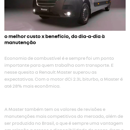
o melhor custo x benefício, do dia-a-dia à
manutenção
Economia de combustível é e sempre foi um ponto
importante para quem trabalha com transporte. E
nesse quesito a Renault Master superou as
expectativas. Com o motor dCi 2.3L biturbo, a Master é
até 28% mais econômica.​
A Master também tem os valores de revisões e
manutenções mais competitivos do mercado, além de
ser produzida no Brasil, o que é sempre uma vantagem