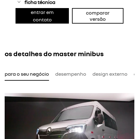
ficha técnica
entrar em
comparar
versão
contato
os detalhes do master minibus
l para o seu negócio
desempenho
design externo
de