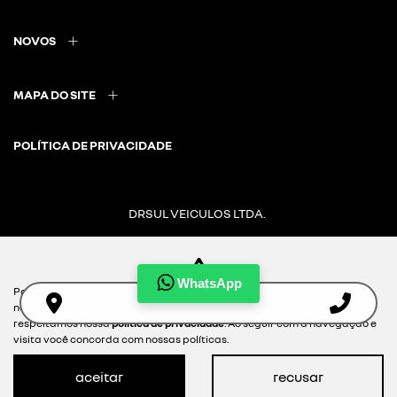
NOVOS
MAPA DO SITE
POLÍTICA DE PRIVACIDADE
DRSUL VEICULOS LTDA.
CNPJ: 02.847.681/0014-78
WhatsApp
Para otimizar sua experiência durante a navegação, fazemos uso de
nossa política de cookies e para proteger seus dados pessoais
Desacelere. Seu bem maior é a vida.
respeitamos nossa
política de privacidade
. Ao seguir com a navegação e
visita você concorda com nossas políticas.
aceitar
recusar
Desenvolvido pela DEALERSPACE ® Direitos Reservados.