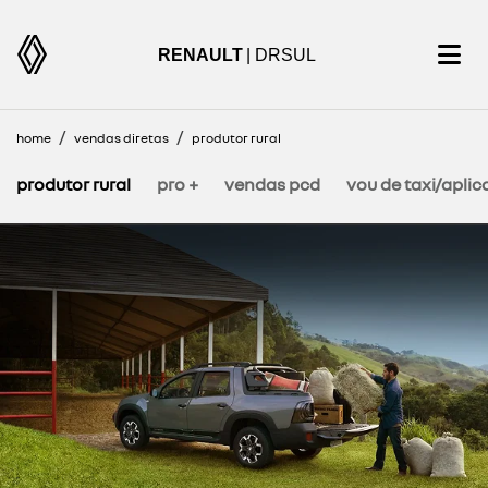
RENAULT
| DRSUL
home
vendas diretas
produtor rural
produtor rural
pro +
vendas pcd
vou de taxi/aplic